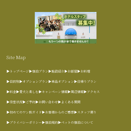
Site Map
▶トップページ
▶宿泊プラン
▶施設紹介
▶お部屋
▶お料理
▶目的別
▶オプションプラン
▶単品オプション
▶日帰りプラン
▶料金
▶愛犬と楽しむ
▶キャンペーン情報
▶周辺情報
▶アクセス
▶空室状況
▶ご予約
▶お問い合わせ
▶よくある質問
▶初めてのワン旅ガイド
▶お客様からのご感想
▶スタッフ便り
▶プライバシーポリシー
▶宿泊規約
▶ペットの宿泊について