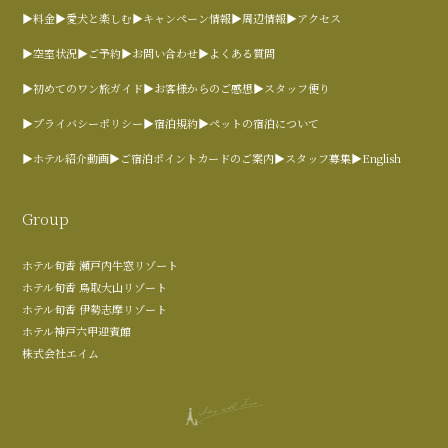
▶料金
▶愛犬と楽しむ
▶キャンペーン情報
▶周辺情報
▶アクセス
▶空室状況
▶ご予約
▶お問い合わせ
▶よくある質問
▶初めてのワン旅ガイド
▶お客様からのご感想
▶スタッフ便り
▶プライバシーポリシー
▶宿泊規約
▶ペットの宿泊について
▶ホテル紹介動画
▶ご宿泊ポイントカードのご案内
▶スタッフ募集
▶English
Group
ホテル旬香 瀬戸内牛窓リゾート
ホテル旬香 鳥取大山リゾート
ホテル旬香 伊勢志摩リゾート
ホテル神戸六甲迎賓館
株式会社エイム