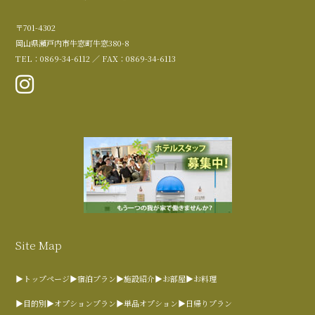
〒701-4302
岡山県瀬戸内市牛窓町牛窓380-8
TEL：0869-34-6112 ／ FAX：0869-34-6113
Site Map
▶トップページ
▶宿泊プラン
▶施設紹介
▶お部屋
▶お料理
▶目的別
▶オプションプラン
▶単品オプション
▶日帰りプラン