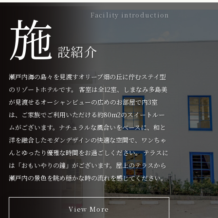
施
Facility introduction
設紹介
瀬戸内海の島々を見渡すオリーブ畑の丘に佇むステイ型
のリゾートホテルです。 客室は全12室、しまなみ多島美
が見渡せるオーシャンビューの広めのお部屋で内3室
は、ご家族でご利用いただける約80m2のスイートルー
ムがございます。ナチュラルな風合いをベースに、和と
洋を融合したモダンデザインの快適な空間で、ワンちゃ
んとゆったり優雅な時間をお過ごしください。 テラスに
は「おもいやりの鐘」がございます。屋上のテラスから
瀬戸内の景色を眺め穏かな時の流れを感じてください。
View More