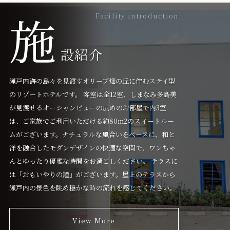
施
Facility introduction
設紹介
瀬戸内海の島々を見渡すオリーブ畑の丘に佇むステイ型
のリゾートホテルです。 客室は全12室、しまなみ多島美
が見渡せるオーシャンビューの広めのお部屋で内3室
は、ご家族でご利用いただける約80m2のスイートルー
ムがございます。ナチュラルな風合いをベースに、和と
洋を融合したモダンデザインの快適な空間で、ワンちゃ
んとゆったり優雅な時間をお過ごしください。 テラスに
は「おもいやりの鐘」がございます。屋上のテラスから
瀬戸内の景色を眺め穏かな時の流れを感じてください。
View More